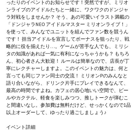
ったりのイベントのお知らせです！突然ですが、ミリオ
ンライブのアイドルたちと一緒に、ワクワクのドンジャ
ラ対戦をしませんか？ そう、あの可愛いイラスト満載の
「ドンジャラNEO アイドルマスター ミリオンライブ！」
を使って、みんなでユニットを組んでファン数を競うん
です！ 担当アイドルを宣言してボーナスを狙ったり、戦
略的に役を揃えたり…。ゲームが苦手な人でも、ミリシ
タの知識があれば一気に有利になっちゃうかも？ もちろ
ん、初心者さん大歓迎！ ルールは簡単なので、店長が丁
寧にレクチャーしますよ。このイベントの魅力は、何と
言っても同じファン同士の交流！ ミリオンPのみんなと
語り合いながら、ドリンク片手にプレイできるなんて、
最高の時間ですよね。カフェの居心地いい空間で、ビー
ルやカクテル、軽食を楽しみつつ、推しトークが弾むこ
と間違いなし。参加費は無料だけど、せっかくなので1品
以上オーダーして、ゆったり過ごしましょう♪
イベント詳細