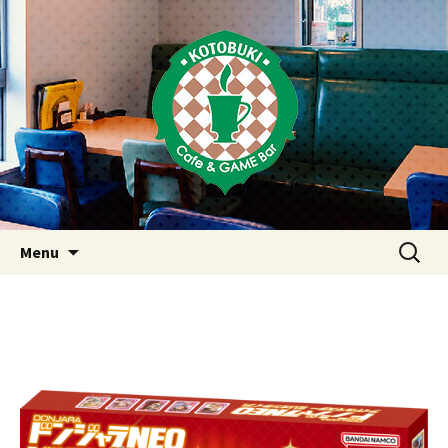
Just another WordPress site
東京・西荻窪・上井草・上石神
井のカフェ＆ゲームバーこと
ぶき
Skip
検
Menu
to
索:
content