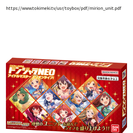
https://www.tokimeki.tv/usr/toybox/pdf/mirion_unit.pdf