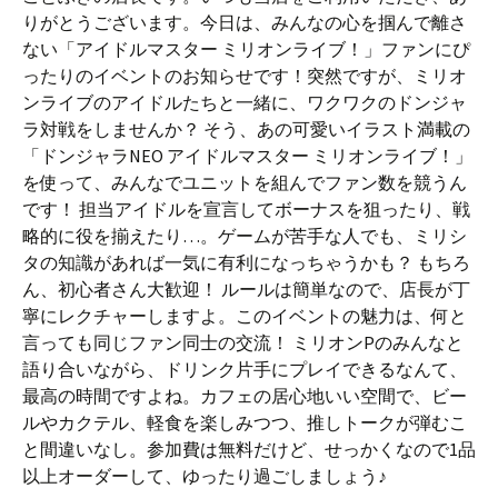
りがとうございます。今日は、みんなの心を掴んで離さ
ない「アイドルマスター ミリオンライブ！」ファンにぴ
ったりのイベントのお知らせです！突然ですが、ミリオ
ンライブのアイドルたちと一緒に、ワクワクのドンジャ
ラ対戦をしませんか？ そう、あの可愛いイラスト満載の
「ドンジャラNEO アイドルマスター ミリオンライブ！」
を使って、みんなでユニットを組んでファン数を競うん
です！ 担当アイドルを宣言してボーナスを狙ったり、戦
略的に役を揃えたり…。ゲームが苦手な人でも、ミリシ
タの知識があれば一気に有利になっちゃうかも？ もちろ
ん、初心者さん大歓迎！ ルールは簡単なので、店長が丁
寧にレクチャーしますよ。このイベントの魅力は、何と
言っても同じファン同士の交流！ ミリオンPのみんなと
語り合いながら、ドリンク片手にプレイできるなんて、
最高の時間ですよね。カフェの居心地いい空間で、ビー
ルやカクテル、軽食を楽しみつつ、推しトークが弾むこ
と間違いなし。参加費は無料だけど、せっかくなので1品
以上オーダーして、ゆったり過ごしましょう♪