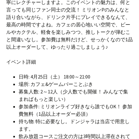
寧にレクチャーしますよ。このイベントの魅力は、何と
言っても同じファン同士の交流！ ミリオンPのみんなと
語り合いながら、ドリンク片手にプレイできるなんて、
最高の時間ですよね。カフェの居心地いい空間で、ビー
ルやカクテル、軽食を楽しみつつ、推しトークが弾むこ
と間違いなし。参加費は無料だけど、せっかくなので1品
以上オーダーして、ゆったり過ごしましょう♪
イベント詳細
日時: 4月25日（土） 18:00～21:00
場所: カフェ&ゲームバーことぶき
募集人数: 2～12人（少人数でも開催！ みんなで集
まればもっと楽しい）
参加条件: ミリオンライブ好きなら誰でもOK！ 参加
費無料（1品以上オーダー必須）
持ち物: 特に必要なし。ドンジャラは当店で用意し
ます。
飲み放題コースご注文の方は3時間以上滞在されて