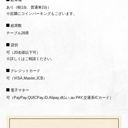
あり（軽1台、普通車2台）
※近隣にコインパーキングもございます。
総席数
テーブル28席
貸切
可（20名様以下可）
※詳しくはご相談ください。
クレジットカード
可（VISA,Master,JCB）
電子マネー
可（PayPay,QUICPay,iD,Alipay,d払い,au PAY,交通系ICカード）