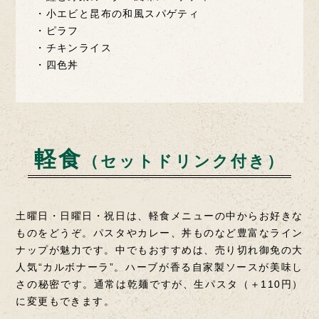
・小エビと昆布の和風スパゲティ
・ピラフ
・チキンライス
・四色丼
軽食
（セットドリンク付き）
土曜日・日曜日・祝日は、軽食メニューの中からお好きな
ものをどうぞ。
パスタやカレー、丼ものなど豊富なライン
ナップが魅力です。中でもおすすめは、売り切れ御免の大
人気“カルボナーラ”。ハーブが香る自家製ソースが美味し
さの秘密です。通常は乾麺ですが、生パスタ（＋110円）
に変更もできます。