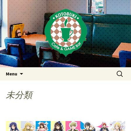
Just another WordPress site
東京・西荻窪・上井草・上石神
井のカフェ＆ゲームバーこと
ぶき
Skip
検
Menu
to
索:
content
未分類