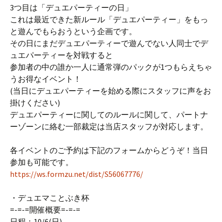
3つ目は「デュエパーティーの日」
これは最近できた新ルール「デュエパーティー」をもっ
と遊んでもらおうという企画です。
その日にまだデュエパーティーで遊んでない人同士でデ
ュエパーティーを対戦すると
参加者の中の誰か一人に通常弾のパックが1つもらえちゃ
うお得なイベント！
(当日にデュエパーティーを始める際にスタッフに声をお
掛けください)
デュエパーティーに関してのルールに関して、パートナ
ーゾーンに絡む一部裁定は当店スタッフが対応します。
各イベントのご予約は下記のフォームからどうぞ！当日
参加も可能です。
https://ws.formzu.net/dist/S56067776/
・デュエマことぶき杯
=-=-=開催概要=-=-=
日程：10/6(日)