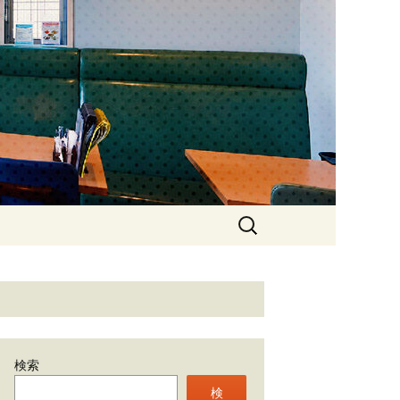
石神井のカフ
検
索:
検索
検