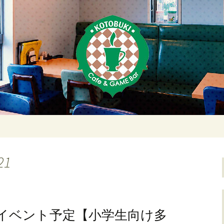
荻窪・上井草・上
ムバーことぶき
21
イベント予定【小学生向け多