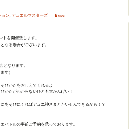
ション
,
デュエルマスターズ
user
は
ントを開催致します。
止となる場合がございます。
大会となります。
ります）
あそびかたをおしえてくれるよ！
そびかたがわからないひとも大かんげい！
日にあそびにくればデュエ神さまとたいせんできるかも！？
ュエバトルの事前ご予約を承っております。