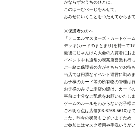
かならずおうちのひとに、
このほーむぺーじをみせて、
おみせにいくことをつたえてからき
※保護者の方へ
「デュエルマスターズ・カードゲー
デッキ(カードのまとまり)を持って
最後にじゃんけん大会の入賞者にお
イベント中も通常の喫茶店営業も行
ご一緒に保護者の方がそちらでお待
当店では円滑なイベント運営に勤め
お子様のカード等の所有物の管理は
お子様のみでご来店の際は、カード
事前に十分なご配慮をお願いいたし
ゲームのルールをわからないお子様
ご不明な点は店舗(03-6768-561
また、昨今の状況もございますため
ご参加にはマスク着用や手洗いうが