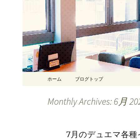
Just another WordPress site
東京・西
ェ＆ゲー
Skip
ホーム
ブログトップ
to
content
Monthly Archives: 6月 20
7月のデュエマ各種