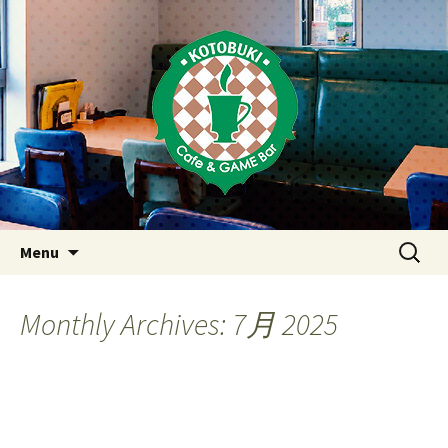
Just another WordPress site
東京・西荻窪・上井草・上石神
井のカフェ＆ゲームバーこと
ぶき
Skip
検
Menu
to
索:
content
Monthly Archives: 7月 2025