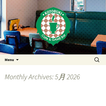
Just another WordPress site
東京・西荻窪・上井草・上石神
井のカフェ＆ゲームバーこと
ぶき
Skip
検
Menu
to
索:
content
Monthly Archives: 5月 2026