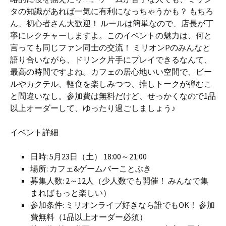
タの知識があれば一気に有利になっちゃうかも？ もちろ
ん、初心者さん大歓迎！ ルールは簡単なので、店長が丁
寧にレクチャーしますよ。このイベントの魅力は、何と
言っても同じファン同士の交流！ ミリオンPのみんなと
語り合いながら、ドリンク片手にプレイできるなんて、
最高の時間ですよね。カフェの居心地いい空間で、ビー
ルやカクテル、軽食を楽しみつつ、推しトークが弾むこ
と間違いなし。参加費は無料だけど、せっかくなので1品
以上オーダーして、ゆったり過ごしましょう♪
イベント詳細
日時: 5月23日（土） 18:00～21:00
場所: カフェ&ゲームバーことぶき
募集人数: 2～12人（少人数でも開催！ みんなで集
まればもっと楽しい）
参加条件: ミリオンライブ好きなら誰でもOK！ 参加
費無料（1品以上オーダー必須）