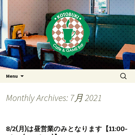
Just another WordPress site
東京・西荻窪・上井草・上石神
井のカフェ＆ゲームバーこと
ぶき
Skip
検
Menu
to
索:
content
Monthly Archives: 7月 2021
8/2(月)は昼営業のみとなります【11:00-