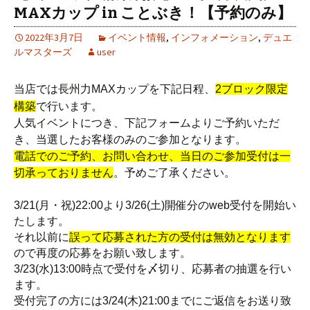
MAXカップ in ことぶき！【予約のみ】
2022年3月7日
イベント情報
,
インフォメーション
,
デュエ
ルマスターズ
user
当店では長州力MAXカップを下記日程、
2ブロック
限定
構築
で行います。
人気イベントにつき、下記フォームよりご予約いただ
き、当選したお客様のみのご参加となります。
電話でのご予約、お問い合わせ、当日のご参加受付は一
切承っておりません
。予めご了承ください。
3/21(月・祝)22:00より3/26(土)開催分のweb受付を開始い
たします。
それ以前に
誤って応募された方の受付は無効となります
ので再度の応募をお願い致します。
3/23(水)13:00時点で受付を〆切り、応募者の抽選を行い
ます。
受付完了の方には3/24(木)21:00までにご返信をお送り致