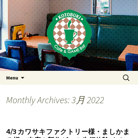
Just another WordPress site
東京・西荻窪・上井草・上石神
井のカフェ＆ゲームバーこと
ぶき
Skip
検
Menu
to
索:
content
Monthly Archives: 3月 2022
4/3 カワサキファクトリー様・ましかま