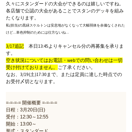
久々にスタンダードの大会ができるのは嬉しいですね。
各店舗で公認の大会があることでスタンのデッキを組み
たくなります。
私(担当)の黒緑スケルトンは安息地がなくなって大幅弱体を余儀なくされた
けど…単色抑制のためには仕方ないね…
3/17追記
本日13:45よりキャンセル分の再募集を承りま
す。
空き状況についてはお電話・webでの問い合わせは一切
受け付けておりません。
ご了承ください。
なお、3/19(土)17:30まで、または定員に達した時点での
お受付〆切となります。
=-=-=-= 開催概要 =-=-=-=
日程：3月20日(日)
受付：12:30～12:55
開始：13:00～
形式：スタンダード