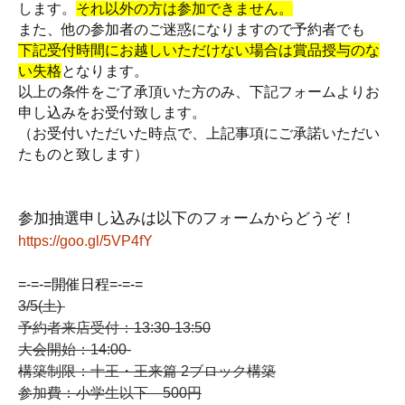
します。
それ以外の方は参加できません。
また、他の参加者のご迷惑になりますので予約者でも
下記受付時間にお越しいただけない場合は賞品授与のな
い失格
となります。
以上の条件をご了承頂いた方のみ、下記フォームよりお
申し込みをお受付致します。
（お受付いただいた時点で、上記事項にご承諾いただい
たものと致します）
参加抽選申し込みは以下のフォームからどうぞ！
https://goo.gl/5VP4fY
=-=-=開催日程=-=-=
3/5(土)
予約者来店受付：13:30-13:50
大会開始：14:00-
構築制限：十王・王来篇 2ブロック構築
参加費：小学生以下 500円