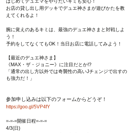
はじめてデュエマをやりたいキミも安心！
お店の貸し出し用デッキでデュエ神さまが遊びかたを教
えてくれるよ！
腕に覚えのあるキミは、最強のデュエ神さまと対戦しよ
う！
予約をしてなくてもOK！当日お店に電話してみよう！
【最近のデュエ神さま】
《MAX・ザ・ジョニー》に注目だとか!?
「通常の出し方以外では奇襲性の高いJチェンジで出すの
も強力だ！」
参加申し込みは以下のフォームからどうぞ！
https://goo.gl/5VP4fY
=-=-=開催日程=-=-=
4/3(日)