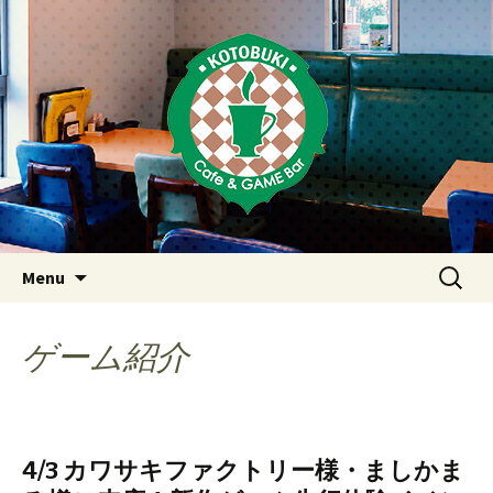
Just another WordPress site
東京・西荻窪・上井草・上石神
井のカフェ＆ゲームバーこと
ぶき
Skip
検
Menu
to
索:
content
ゲーム紹介
4/3 カワサキファクトリー様・ましかま