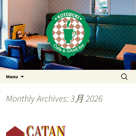
Just another WordPress site
東京・西荻窪・上井草・上石神
井のカフェ＆ゲームバーこと
ぶき
Skip
検
Menu
to
索:
content
Monthly Archives: 3月 2026