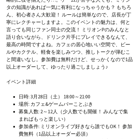
タの知識があれば一気に有利になっちゃうかも？ もちろ
ん、初心者さん大歓迎！ ルールは簡単なので、店長が丁
寧にレクチャーしますよ。このイベントの魅力は、何と
言っても同じファン同士の交流！ ミリオンPのみんなと
語り合いながら、ドリンク片手にプレイできるなんて、
最高の時間ですよね。カフェの居心地いい空間で、ビー
ルやカクテル、軽食を楽しみつつ、推しトークが弾むこ
と間違いなし。参加費は無料だけど、せっかくなので1品
以上オーダーして、ゆったり過ごしましょう♪
イベント詳細
日時: 3月28日（土） 18:00～21:00
場所: カフェ&ゲームバーことぶき
募集人数: 2～12人（少人数でも開催！ みんなで集
まればもっと楽しい）
参加条件: ミリオンライブ好きなら誰でもOK！ 参加
費無料（1品以上オーダー必須）