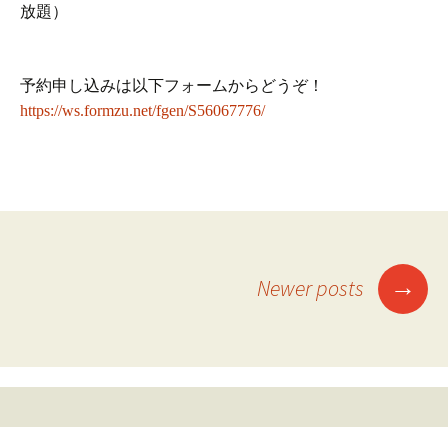
放題）
予約申し込みは以下フォームからどうぞ！
https://ws.formzu.net/fgen/S56067776/
Posts
→
Newer posts
navigation