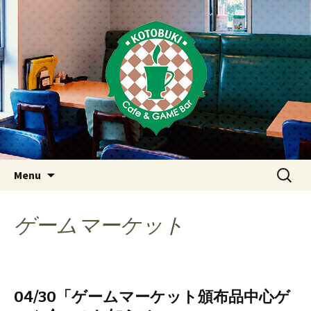
Just another WordPress site
東京・西荻窪・上井草・上石神
井のカフェ＆ゲームバーこと
ぶき
Skip
検
Menu
to
索:
content
ゲームマーケット
04/30「ゲームマーケット頒布品中心ゲ