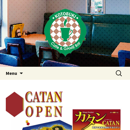
Just another WordPress site
東京・西荻窪・上井草・上石神
井のカフェ＆ゲームバーこと
ぶき
Skip
検
Menu
to
索:
content