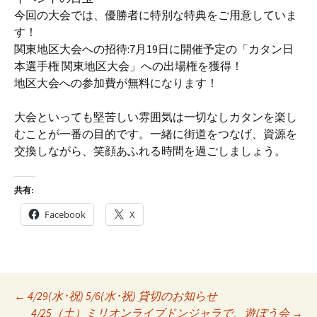
今回の大会では、優勝者に特別な特典をご用意していま
す！
関東地区大会への招待:7月19日に開催予定の「カタン日
本選手権 関東地区大会」への出場権を獲得！
地区大会への参加費が無料になります！
大会といっても堅苦しい雰囲気は一切なしカタンを楽し
むことが一番の目的です。一緒に街道をつなげ、資源を
交換しながら、笑顔あふれる時間を過ごしましょう。
共有:
Facebook
X
Post
←
4/29(水･祝) 5/6(水･祝) 貸切のお知らせ
4/25（土）ミリオンライブドンジャラで、遊ぼう会
→