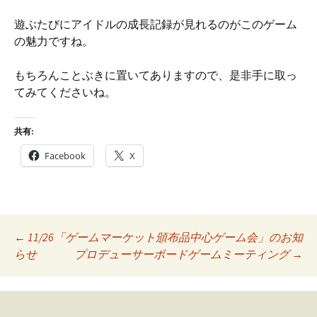
遊ぶたびにアイドルの成長記録が見れるのがこのゲーム
の魅力ですね。
もちろんことぶきに置いてありますので、是非手に取っ
てみてくださいね。
共有:
Facebook
X
Post
←
11/26「ゲームマーケット頒布品中心ゲーム会」のお知
らせ
プロデューサーボードゲームミーティング
→
navigation