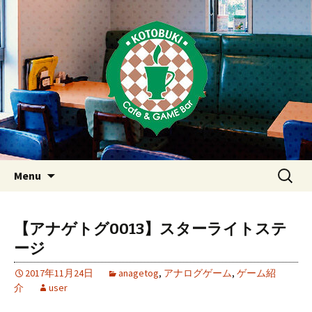
Just another WordPress site
東京・西荻窪・上井草・上石神
井のカフェ＆ゲームバーこと
ぶき
Skip
検
Menu
to
索:
content
【アナゲトグ0013】スターライトステ
ージ
2017年11月24日
anagetog
,
アナログゲーム
,
ゲーム紹
介
user