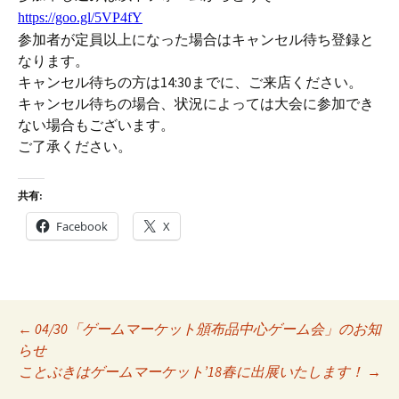
https://goo.gl/5VP4fY
参加者が定員以上になった場合はキャンセル待ち登録と
なります。
キャンセル待ちの方は14:30までに、ご来店ください。
キャンセル待ちの場合、状況によっては大会に参加でき
ない場合もございます。
ご了承ください。
共有:
Facebook
X
Post
←
04/30「ゲームマーケット頒布品中心ゲーム会」のお知
らせ
navigation
ことぶきはゲームマーケット’18春に出展いたします！
→