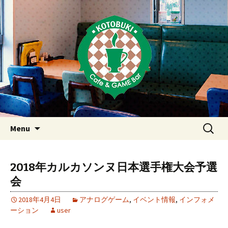
Just another WordPress site
東京・西荻窪・上井草・上石神
井のカフェ＆ゲームバーこと
ぶき
Skip
検
Menu
to
索:
content
2018年カルカソンヌ日本選手権大会予選
会
2018年4月4日
アナログゲーム
,
イベント情報
,
インフォメ
ーション
user