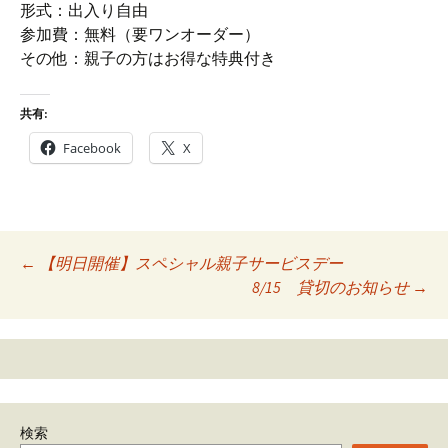
形式：出入り自由
参加費：無料（要ワンオーダー）
その他：親子の方はお得な特典付き
共有:
Facebook
X
Post
←
【明日開催】スペシャル親子サービスデー
8/15 貸切のお知らせ
→
navigation
検索