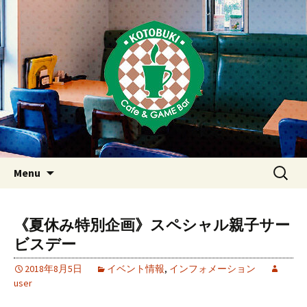
Just another WordPress site
東京・西荻窪・上井草・上石神
井のカフェ＆ゲームバーこと
ぶき
Skip
検
Menu
to
索:
content
《夏休み特別企画》スペシャル親子サー
ビスデー
2018年8月5日
イベント情報
,
インフォメーション
user