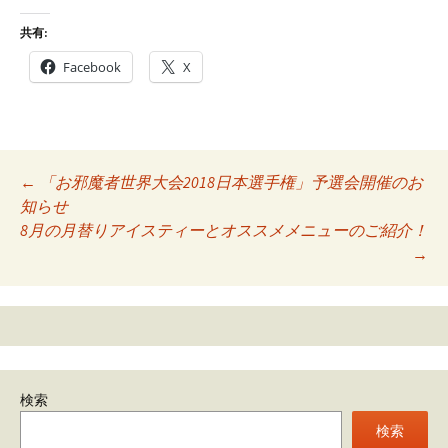
共有:
Facebook
X
Post
←
「お邪魔者世界大会2018日本選手権」予選会開催のお
知らせ
navigation
8月の月替りアイスティーとオススメメニューのご紹介！
→
検索
検索