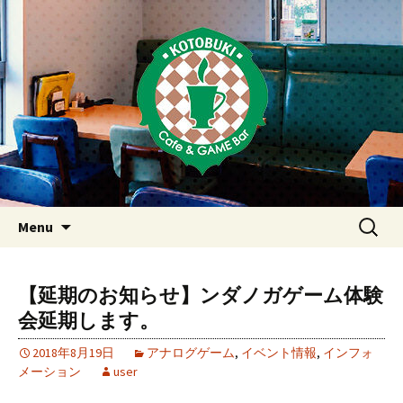
Just another WordPress site
東京・西荻窪・上井草・上石神
井のカフェ＆ゲームバーこと
ぶき
Skip
検
Menu
to
索:
content
【延期のお知らせ】ンダノガゲーム体験
会延期します。
2018年8月19日
アナログゲーム
,
イベント情報
,
インフォ
メーション
user