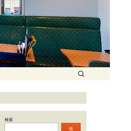
石神井のカフ
検
索:
検索
検