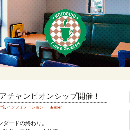
荻窪・上井草・上
ムバーことぶき
ストアチャンピオンシップ開催！
情報
,
インフォメーション
user
ンダードの終わり。