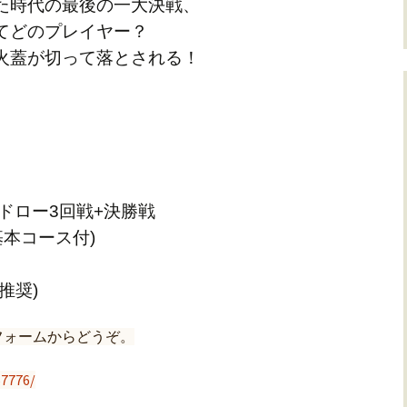
た時代の最後の一大決戦、
てどのプレイヤー？
火蓋が切って落とされる！
ドロー3回戦+決勝戦
基本コース付)
推奨)
フォームからどうぞ。
67776/