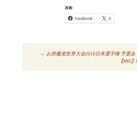
共有:
Facebook
X
Post
←
お邪魔者世界大会2018日本選手権 予選会
【MtG
navigation