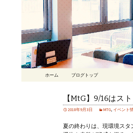
Just another WordPress site
東京・西
ェ＆ゲー
Skip
ホーム
ブログトップ
to
content
【MtG】9/16は
2018年9月3日
MTG
,
イベント
夏の終わりは、現環境スタ