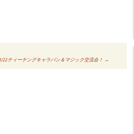
】9/22ティーチングキャラバン＆マジック交流会！
→