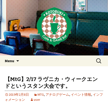
Just another WordPress site
東京・西荻窪・上井草・上石神
井のカフェ＆ゲームバーこと
ぶき
Skip
検
Menu
to
索:
content
【MtG】2/17 ラヴニカ・ウィークエン
ドというスタン大会です。
2019年2月8日
MTG
,
アナログゲーム
,
イベント情報
,
インフ
ォメーション
user