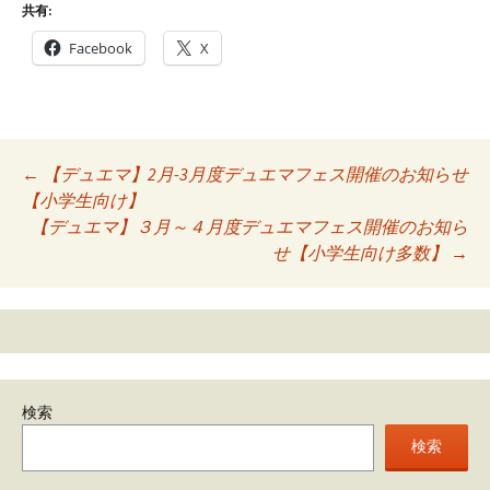
共有:
Facebook
X
Post
←
【デュエマ】2月-3月度デュエマフェス開催のお知らせ
【小学生向け】
navigation
【デュエマ】３月～４月度デュエマフェス開催のお知ら
せ【小学生向け多数】
→
検索
検索