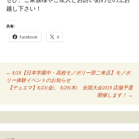
越し下さい！
共有:
Facebook
X
Post
←
8/18【日本学園中・高校モノポリー部ご来店】モノポ
リー体験イベントのお知らせ
navigation
【デュエマ】8/23(金)、 8/29(木) 全国大会2019 店舗予選
開催します！
→