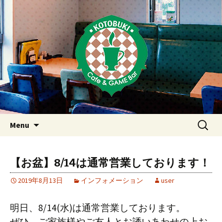
Just another WordPress site
東京・西荻窪・上井草・上石神
井のカフェ＆ゲームバーこと
ぶき
Skip
検
Menu
to
索:
content
【お盆】8/14は通常営業しております！
2019年8月13日
インフォメーション
user
明日、8/14(水)は通常営業しております。
ぜひ、ご家族様やご友人とお誘いあわせの上お