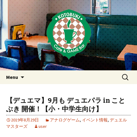
Just another WordPress site
東京・西荻窪・上井草・上石神
井のカフェ＆ゲームバーこと
ぶき
Skip
検
Menu
to
索:
content
【デュエマ】9月も デュエパラ in こと
ぶき 開催！【小・中学生向け】
2019年8月29日
アナログゲーム
,
イベント情報
,
デュエル
マスターズ
user