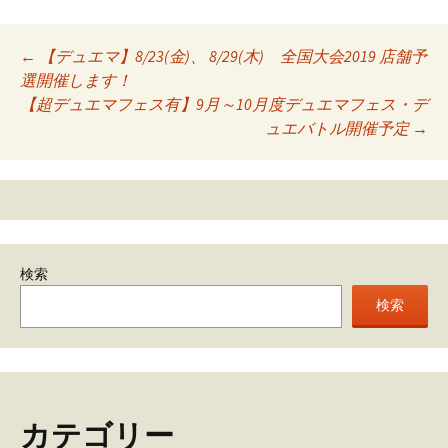
Post
←
【デュエマ】8/23(金)、 8/29(木) 全国大会2019 店舗予
選開催します！
navigation
【超デュエマフェス有】9月～10月度デュエマフェス・デ
ュエバトル開催予定
→
検索
検索
カテゴリー