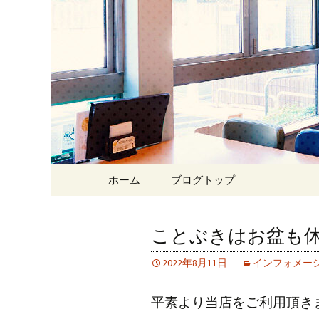
Just another WordPress site
東京・西
ェ＆ゲー
Skip
ホーム
ブログトップ
to
content
ことぶきはお盆も休
2022年8月11日
インフォメー
平素より当店をご利用頂き