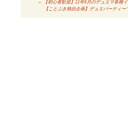
Post
←
【初心者歓迎】22年8月のデュエマ各種
【ことぶき独自企画】デュエパーティー
navigation