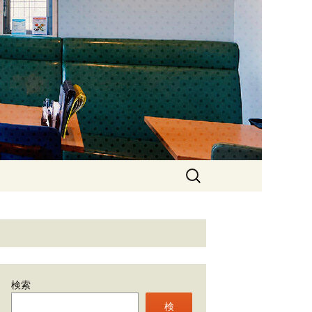
石神井のカフ
検
索:
検索
検