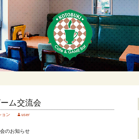
荻窪・上井草・上
ムバーことぶき
ゲーム交流会
ション
user
交流会のお知らせ
0