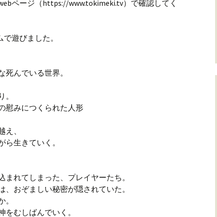
（https://www.tokimeki.tv）で確認してく
ームで遊びました。
な死んでいる世界。
かり。
の慰みにつくられた人形
り越え、
がら生きていく。
込まれてしまった、プレイヤーたち。
は、おぞましい秘密が隠されていた。
何か。
神をむしばんでいく。