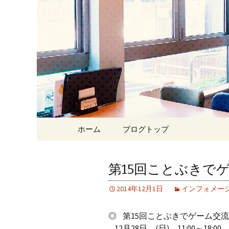
Just another WordPress site
東京・西
ェ＆ゲー
Skip
ホーム
ブログトップ
to
content
第15回ことぶきで
2014年12月1日
インフォメー
◎ 第15回ことぶきでゲーム
12月28日 (日) 11:00～18:0