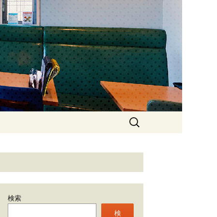
石神井のカフ
検
索:
検索
検