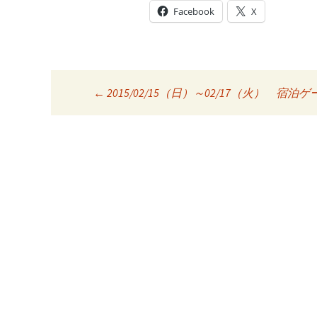
Facebook
X
Post
←
2015/02/15（日）～02/17（火） 宿
navigation