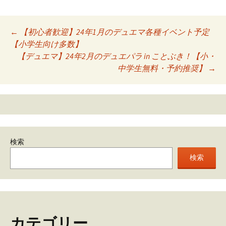
Post
←
【初心者歓迎】24年1月のデュエマ各種イベント予定
【小学生向け多数】
navigation
【デュエマ】24年2月のデュエパラ in ことぶき！【小・
中学生無料・予約推奨】
→
検索
検索
カテゴリー