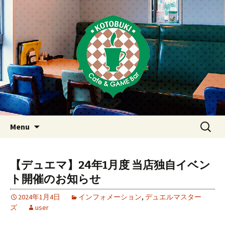
Just another WordPress site
東京・西荻窪・上井草・上石神
井のカフェ＆ゲームバーこと
ぶき
Skip
検
Menu
to
索:
content
【デュエマ】24年1月度 当店独自イベン
ト開催のお知らせ
2024年1月4日
インフォメーション
,
デュエルマスター
ズ
user