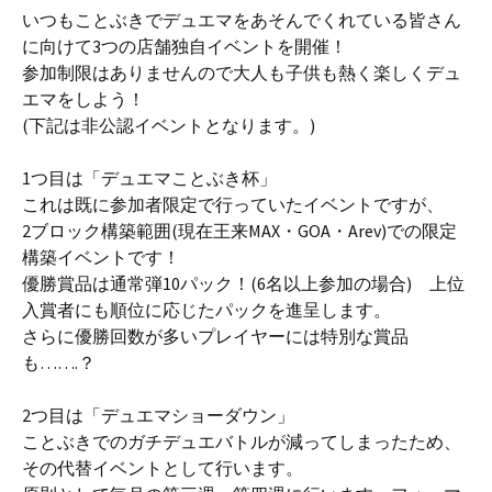
いつもことぶきでデュエマをあそんでくれている皆さん
に向けて3つの店舗独自イベントを開催！
参加制限はありませんので大人も子供も熱く楽しくデュ
エマをしよう！
(下記は非公認イベントとなります。)
1つ目は「デュエマことぶき杯」
これは既に参加者限定で行っていたイベントですが、
2ブロック構築範囲(現在王来MAX・GOA・Arev)での限定
構築イベントです！
優勝賞品は通常弾10パック！(6名以上参加の場合) 上位
入賞者にも順位に応じたパックを進呈します。
さらに優勝回数が多いプレイヤーには特別な賞品
も…….？
2つ目は「デュエマショーダウン」
ことぶきでのガチデュエバトルが減ってしまったため、
その代替イベントとして行います。