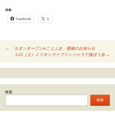
共有:
Facebook
X
Post
←
「カタンオープンinことぶき」開催のお知らせ
5/23（土）ミリオンライブドンジャラで遊ぼう会
→
navigation
検索
検索