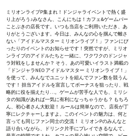
ミリオンライブP集まれ！ドンジャライベントで熱く盛
り上がろう♪みなさん、こんにちは！カフェ&ゲームバー
ことぶきの店長です。いつも当店をご利用いただき、あ
りがとうございます。今日は、みんなの心を掴んで離さ
ない「アイドルマスター ミリオンライブ！」ファンにぴ
ったりのイベントのお知らせです！突然ですが、ミリオ
ンライブのアイドルたちと一緒に、ワクワクのドンジャ
ラ対戦をしませんか？ そう、あの可愛いイラスト満載の
「ドンジャラNEO アイドルマスター ミリオンライブ！」
を使って、みんなでユニットを組んでファン数を競うん
です！ 担当アイドルを宣言してボーナスを狙ったり、戦
略的に役を揃えたり…。ゲームが苦手な人でも、ミリシ
タの知識があれば一気に有利になっちゃうかも？ もちろ
ん、初心者さん大歓迎！ ルールは簡単なので、店長が丁
寧にレクチャーしますよ。このイベントの魅力は、何と
言っても同じファン同士の交流！ ミリオンPのみんなと
語り合いながら、ドリンク片手にプレイできるなんて、
最高の時間ですよね。カフェの居心地いい空間で、ビー