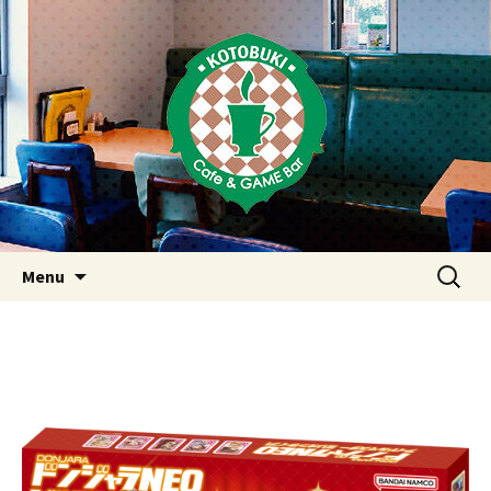
Just another WordPress site
東京・西荻窪・上井草・上石神
井のカフェ＆ゲームバーこと
ぶき
Skip
検
Menu
to
索:
content