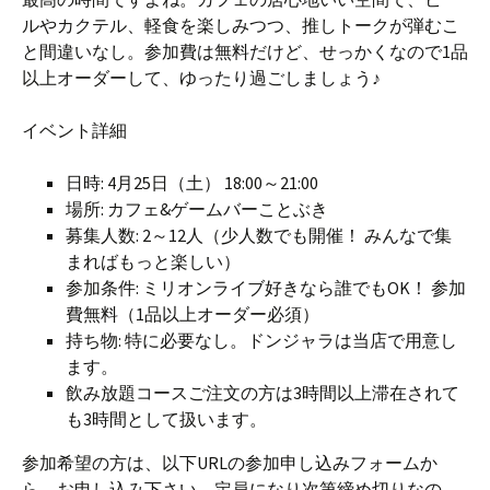
ルやカクテル、軽食を楽しみつつ、推しトークが弾むこ
と間違いなし。参加費は無料だけど、せっかくなので1品
以上オーダーして、ゆったり過ごしましょう♪
イベント詳細
日時: 4月25日（土） 18:00～21:00
場所: カフェ&ゲームバーことぶき
募集人数: 2～12人（少人数でも開催！ みんなで集
まればもっと楽しい）
参加条件: ミリオンライブ好きなら誰でもOK！ 参加
費無料（1品以上オーダー必須）
持ち物: 特に必要なし。ドンジャラは当店で用意し
ます。
飲み放題コースご注文の方は3時間以上滞在されて
も3時間として扱います。
参加希望の方は、以下URLの参加申し込みフォームか
ら、お申し込み下さい。定員になり次第締め切りなの